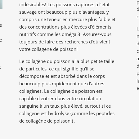
p
indésirables! Les poissons capturés à l’état
d
sauvage ont beaucoup plus d’avantages, y
c
compris une teneur en mercure plus faible et
e
des concentrations plus élevées d’éléments
L
nutritifs comme les oméga 3. Assurez-vous
n
e
toujours de faire des recherches d’où vient
d
votre collagène de poisson!
c
a
Le collagène du poisson a la plus petite taille
d
t
de particules, ce qui signifie qu’il se
p
décompose et est absorbé dans le corps
l
beaucoup plus rapidement que d’autres
e
collagènes. Le collagène de poisson est
capable d’entrer dans votre circulation
sanguine à un taux plus élevé, surtout si ce
collagène est hydrolysé (comme les peptides
de collagène de poisson!) .