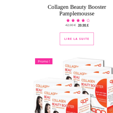
Collagen Beauty Booster
Pamplemousse
Le prix initial était : 42,9
Le prix actuel est
42,90
€
39,90
€
Note
3.82
sur 5
LIRE LA SUITE
Promo !