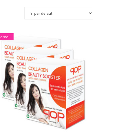
romo !