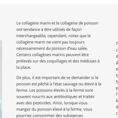
Le collagène marin et le collagène de poisson
E
ont tendance à être utilisés de façon
interchangeable, cependant, notez que le
collagène marin ne vient pas toujours
T
nécessairement du poisson d’eau salée.
c
Certains collagènes marins peuvent être
d
prélevés sur des coquillages et des méduses à
d
la place.
e
t
De plus, il est important de se demander si le
t
poisson est pêché à l’état sauvage ou élevé à la
p
ferme. Les poissons élevés à la ferme sont
l
souvent nourris aux antibiotiques et traités
b
avec des pesticides. Ainsi, lorsque vous
d
mangez du poisson élevé à la ferme, vous
c
pourriez consommer des substances