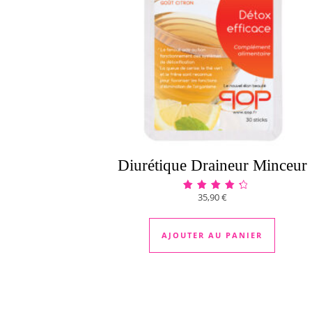
Diurétique Draineur Minceur
35,90
€
Note
4.17
sur 5
AJOUTER AU PANIER