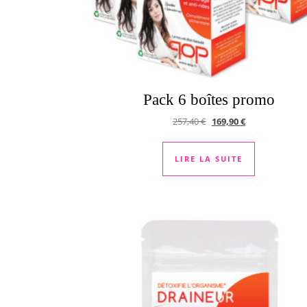
Pack 6 boîtes promo
Le prix initial était : 257
Le prix actuel e
257,40
€
169,90
€
LIRE LA SUITE