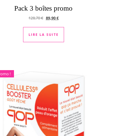
Pack 3 boîtes promo
Le prix initial était : 128,70 €.
Le prix actuel est : 89,90 €.
128,70
€
89,90
€
LIRE LA SUITE
romo !