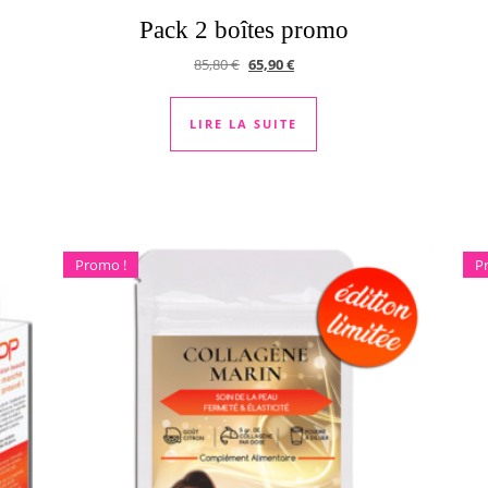
Pack 2 boîtes promo
Le prix initial était : 85,80 €.
Le prix actuel est : 65,90 €.
85,80
€
65,90
€
0 €.
 : 39,90 €.
LIRE LA SUITE
Promo !
P