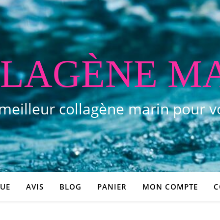
LAGÈNE M
 meilleur collagène marin pour 
UE
AVIS
BLOG
PANIER
MON COMPTE
C