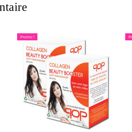
taire
Promo !
P